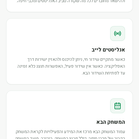
ולהישאר מחוברים לכל מה שקורה סביב האנליסטים ומכבי חיפה.
אנליסטים לייב
כאשר מתקיים שידור חי, ניתן להיכנס ולהאזין ישירות דרך
האפליקציה. כאשר אין שידור פעיל, האפשרות תוצג כלא זמינה
עד לפתיחת השידור הבא.
המשחק הבא
עמוד המשחק הבא מרכז את המידע והפעילויות לקראת המשחק
הקרוב של מכבי חיפה, כולל פרטי המשחק, היריבה, מועד המשחק