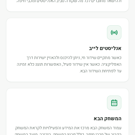
ולהישאר מחוברים לכל מה שקורה סביב האנליסטים ומכבי חיפה.
אנליסטים לייב
כאשר מתקיים שידור חי, ניתן להיכנס ולהאזין ישירות דרך
האפליקציה. כאשר אין שידור פעיל, האפשרות תוצג כלא זמינה
עד לפתיחת השידור הבא.
המשחק הבא
עמוד המשחק הבא מרכז את המידע והפעילויות לקראת המשחק
הקרוב של מכבי חיפה, כולל פרטי המשחק, היריבה, מועד המשחק